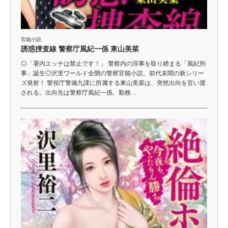
官能小説
誘惑捜査線 警察庁風紀一係 東山美菜
◎「署内エッチは禁止です！」 警察内の淫事を取り締まる「風紀刑
事」誕生◎沢里ワールド全開の警察官能小説、前代未聞の新シリー
ズ発射！ 警視庁警備九課に所属する東山美菜は、突然出向を言い渡
される。出向先は警察庁風紀一係。勤務…