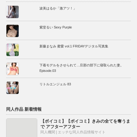
波美はるか「激アツ！」
紫堂るい Sexy Purple
新藤まなみ 蜜愛 vol.1 FRIDAYデジタル写真集
下着モデルをさせられて…旦那の部下に寝取られた妻。
Episode.03
リトルエンジェル 83
同人作品 新着情報
【ボイコミ】【ボイコミ】きみの全てを奪うま
で アフターアフター
同人機関 | エッチな同人作品情報サイト