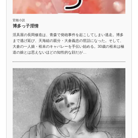
官能小説
博多っ子淫情
淫具屋の長岡修造は、青森で発砲事件を起こしてしまい逃走。博多
まで逃げ延び、天海組の親分・大倉義忠の世話になった。そして、
大倉の一人娘・裕未のキャバレーを手伝い始める。30歳の裕未は極
道の娘とは思えないほどの知性的な顔だが…