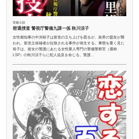
官能小説
密通捜査 警視庁警備九課一係 秋川涼子
女性都知事の中渕裕子は新党の立ち上げを図るが、政界の盟友が襲
われ、新党立候補者が拉致される事件が発生する。事態を重く見た
裕子は、彼女の警護にあたる女性要人専門の警備警察官（通称
LSP）の秋川涼子らに犯人追及を命じる。警護…