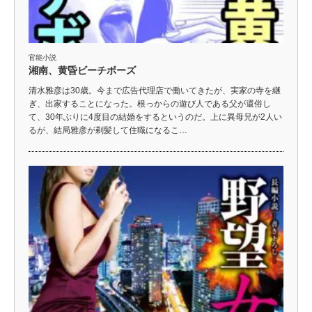
官能小説
湘南、黄昏ビーチボーズ
清水雅彦は30歳。今まで広告代理店で働いてきたが、実家の寺を継
ぎ、出家することになった。根っからの遊び人である父が還俗し
て、30年ぶりに4度目の結婚をするというのだ。上に異母兄が2人い
るが、結局雅彦が剃髪して住職になるこ…