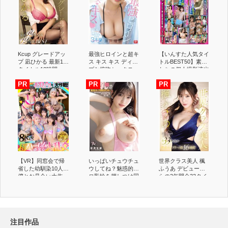
Kcup グレードアッ
最強ヒロインと超キ
【いんすた人気タイ
プ 凪ひかる 最新12
ス キス キス ディー
トルBEST50】素人
タイトル12時間
プな接吻セックス
たちの個人撮影流出
BEST
瀬戸環奈
映像全編ノーカット
3500分越え！！
【VR】同窓会で帰
いっぱいチュウチュ
世界クラス美人 楓
省した幼馴染10人が
ウしてね？魅惑的エ
ふうあ デビューか
僕とお見合い大作
ロ乳輪を押しつけ国
らの3年間全33タイ
戦！～女だらけの田
宝Iカップ授乳手コ
トル完全コンプリー
舎村で僕1人を奪い
キを施してくれるチ
ト版
合う超ハーレム中出
ソポ大好き女神のト
し大乱交～
リートメントエッ
チ。 彩月七緒
注目作品