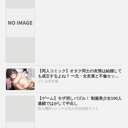
【同人コミック】オタク同士の友情は結婚して
も成立するよね？ 〜元・女友達と不倫セック
ス〜
ブヒる堂本舗
【ゲーム】モザ消しパズル！ 制服美少女100人
連鎖ではがして中出し
同人機関 | エッチな同人作品情報サイト