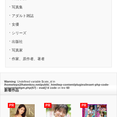
写真集
アダルト雑誌
女優
シリーズ
出版社
写真家
作家、原作者、著者
Warning
: Undefined variable $cate_id in
/home/wpx2/hatenkou.net/public_html/wp-content/plugins/insert-php-code-
snippet/widget.php(67) : eval()'d code
on line
60
新着作品