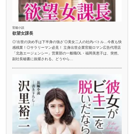
官能小説
欲望女課長
◎‘出世の決め手は下半身の強さ’◎美女二人の社内バトル…今夜も快
感残業！◎サラリーマン必見！ 立身出世企業官能ロマン広告代理店
「北急エージェンシー」営業部の一般職OL・福岡美恵子は、突然、
副社長秘書に抜擢される。どうやら…