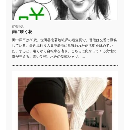
官能小説
雨に咲く花
田中洋平は30歳。世田谷南署地域課の巡査長で、普段は交番で勤務
している。最近流行りの集中豪雨に見舞われた商店街を眺めてい
た。すると、遠くから自転車を漕ぎ、こちらに向かってくる女性の
影が見える。青い制帽、水色の制式シャツ、…