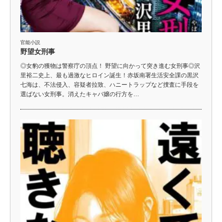
官能小説
野望女刑事
◎女豹の獲物は警察庁の頂点！ 野望に向かって突き進む女刑事◎沢
里裕二史上、最も過激なヒロイン誕生！赤坂南署生活安全課の黒沢
七海は、不法侵入、容疑者拉致、ハニートラップなど捜査に手段を
選ばない女刑事。消えたキャバ嬢の行方を…