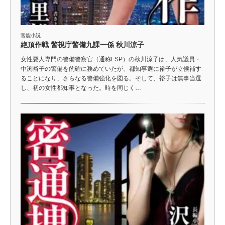
官能小説
絶頂作戦 警視庁警備九課一係 秋川涼子
女性要人専門の警備警察官（通称LSP）の秋川涼子は、人気議員・
中渕裕子の警備を的確に務めていたが、都知事選に裕子が立候補す
ることになり、さらなる警備強化を図る。そして、裕子は無事当選
し、初の女性都知事となった。時を同じく…