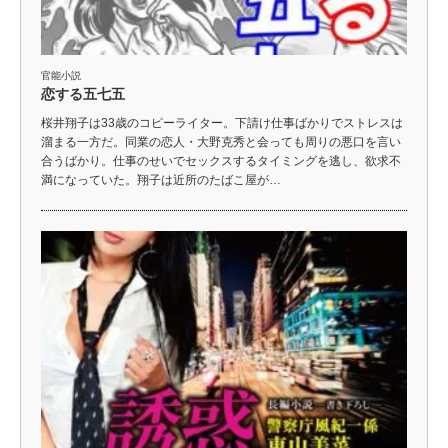
官能小説
恋する五七五
桜井翔子は33歳のコピーライター。下請け仕事ばかりでストレスは
溜まる一方だ。同業の恋人・大野克秀と会っても周りの悪口を言い
合うばかり。仕事のせいでセックスするタイミングを逃し、欲求不
満になっていた。翔子は近所のたばこ屋が…