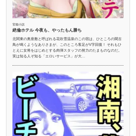
官能小説
絶倫ホテル 今夜も、やったもん勝ち
北関東の奥座敷と呼ばれる花吹雪温泉のこの宿は、ひところの閑古
鳥が鳴くようなありさまが、このところ客足がV字回復！ それもひ
とえに女将をはじめとする肉弾スタッフの努力のたまものなのだ。
実は知る人ぞ知る「エロいサービス」が大…