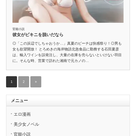
官能小説
彼女がビキニを脱いだなら
◎「この浜辺でしちゃおうか…」真夏のビーチは快感祭り！◎男も
女も欲望開放！ とろめきの海岸物語北急食品に勤務する石田夏彦
は、輸入ワインを誤発注し、大量の在庫を売らないといけない羽目
に。そんな時、営業で訪れた湘南で元カノの…
1
2
»
メニュー
エロ漫画
美少女ノベル
官能小説