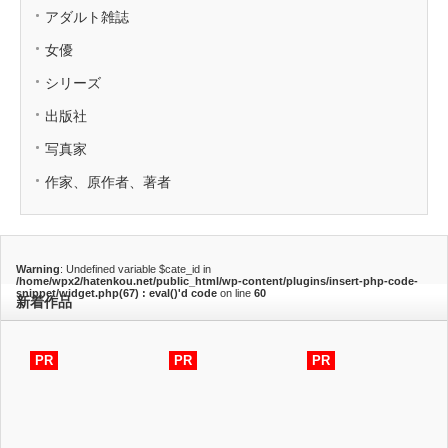
アダルト雑誌
女優
シリーズ
出版社
写真家
作家、原作者、著者
Warning
: Undefined variable $cate_id in
/home/wpx2/hatenkou.net/public_html/wp-content/plugins/insert-php-code-
snippet/widget.php(67) : eval()'d code
on line
60
新着作品