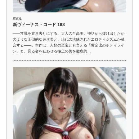
写真集
新ヴィーナス・コード 168
――常識を置き去りにする、大人の至高美。神話から抜け出したか
のような圧倒的な造形美と、現代の洗練されたエロティシズムが融
合する――。本作は、人類の至宝とも言える「黄金比のボディライ
ン」と、見る者を狂わせる極上の美を徹底的…