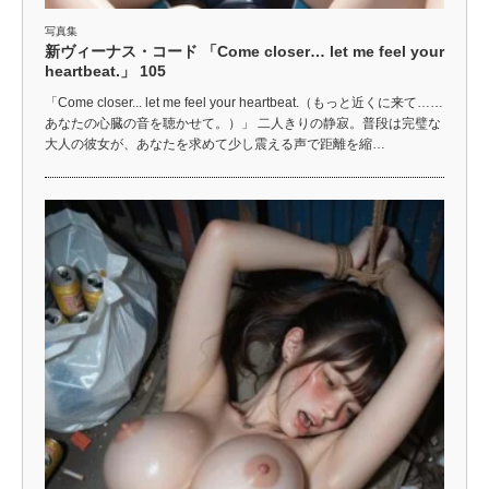
写真集
新ヴィーナス・コード 「Come closer… let me feel your
heartbeat.」 105
「Come closer... let me feel your heartbeat.（もっと近くに来て……
あなたの心臓の音を聴かせて。）」 二人きりの静寂。普段は完璧な
大人の彼女が、あなたを求めて少し震える声で距離を縮…