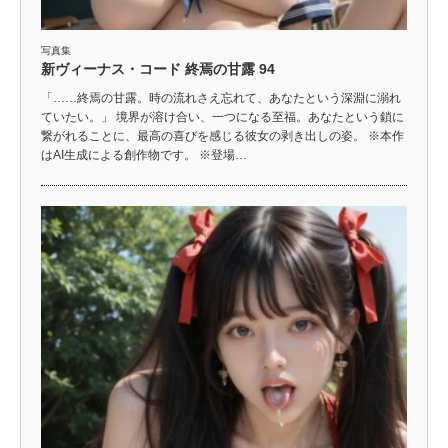
写真集
新ヴィーナス・コード 終焉の甘露 94
「……終焉の甘露。時の流れさえ忘れて、あなたという深淵に溺れ
ていたい。」 境界が溶け合い、一つになる至福。あなたという鎖に
繋がれることに、最高の喜びを感じる彼女の剥き出しの姿。 ※本作
はAI生成による創作物です。 ※登場…