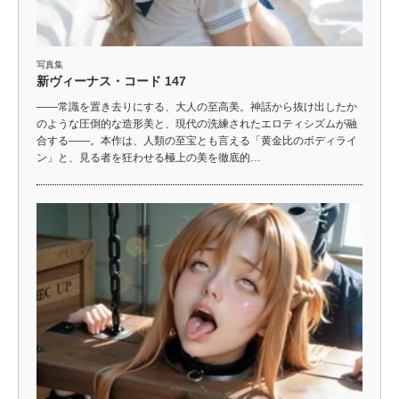
写真集
新ヴィーナス・コード 147
――常識を置き去りにする、大人の至高美。神話から抜け出したか
のような圧倒的な造形美と、現代の洗練されたエロティシズムが融
合する――。本作は、人類の至宝とも言える「黄金比のボディライ
ン」と、見る者を狂わせる極上の美を徹底的…