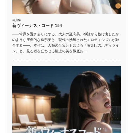
写真集
新ヴィーナス・コード 154
――常識を置き去りにする、大人の至高美。神話から抜け出したか
のような圧倒的な造形美と、現代の洗練されたエロティシズムが融
合する――。本作は、人類の至宝とも言える「黄金比のボディライ
ン」と、見る者を狂わせる極上の美を徹底的…