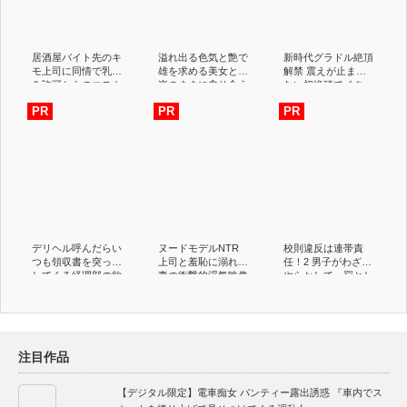
居酒屋バイト先のキ
溢れ出る色気と艶で
新時代グラドル絶頂
モ上司に同情で乳揉
雄を求める美女と快
解禁 震えが止まら
み許可からのエスカ
楽のままに貪り合う
ない初絶頂でイク
レートして中出しま
濃厚ベロキスと官能
ッ！未体験3本番 博
で許した彼氏持ち女
セックス 三澄寧々
多彩葉
子大生 MINAMO
デリヘル呼んだらい
ヌードモデルNTR
校則違反は連帯責
つも領収書を突っ返
上司と羞恥に溺れた
任！2 男子がわざと
してくる経理部の欲
妻の衝撃的浮気映像
やらかして、罰とし
求不満OLと遭遇
篠原いよ
て女子も男子も下半
「まさか、飲食代で
身丸見え半裸登校！
落とさないでくださ
ボクが通う超進学校
いよ…」と言いつつ
はとにかく校則がや
生本番させてくれ自
たらと厳しい。
注目作品
宅でも会社でもヌい
てくれる関係に 宮
島めい
【デジタル限定】電車痴女 パンティー露出誘惑 『車内でス