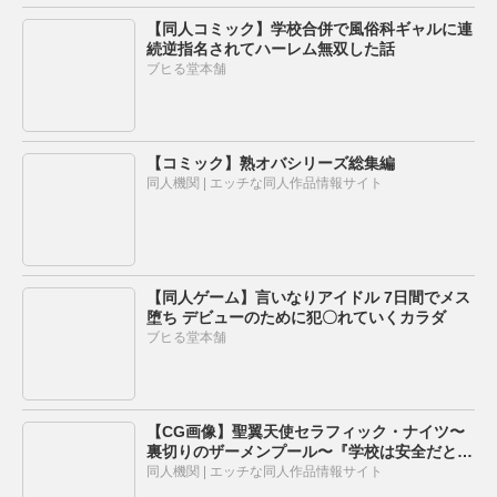
【同人コミック】学校合併で風俗科ギャルに連
続逆指名されてハーレム無双した話
ブヒる堂本舗
【コミック】熟オバシリーズ総集編
同人機関 | エッチな同人作品情報サイト
【同人ゲーム】言いなりアイドル 7日間でメス
堕ち デビューのために犯〇れていくカラダ
ブヒる堂本舗
【CG画像】聖翼天使セラフィック・ナイツ〜
裏切りのザーメンプール〜『学校は安全だと思
ったのに』
同人機関 | エッチな同人作品情報サイト