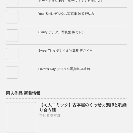
カートを捲り上げて見せつけてくる淫乱女』
Your Smile デジタル写真集 波多野結衣
Clarity デジタル写真集 楓カレン
Sweet Time デジタル写真集 岬さくら
Lover’s Day デジタル写真集 本庄鈴
同人作品 新着情報
【同人コミック】古本屋のくっせぇ義姉と乳繰
り合う話
ブヒる堂本舗