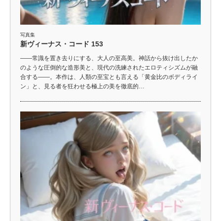
写真集
新ヴィーナス・コード 153
――常識を置き去りにする、大人の至高美。神話から抜け出したか
のような圧倒的な造形美と、現代の洗練されたエロティシズムが融
合する――。本作は、人類の至宝とも言える「黄金比のボディライ
ン」と、見る者を狂わせる極上の美を徹底的…