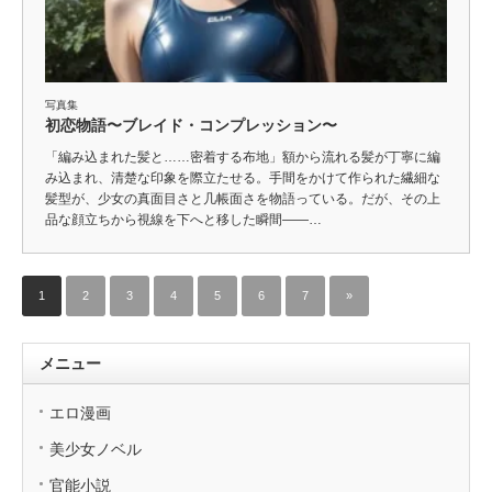
写真集
初恋物語〜ブレイド・コンプレッション〜
「編み込まれた髪と……密着する布地」額から流れる髪が丁寧に編
み込まれ、清楚な印象を際立たせる。手間をかけて作られた繊細な
髪型が、少女の真面目さと几帳面さを物語っている。だが、その上
品な顔立ちから視線を下へと移した瞬間――…
1
2
3
4
5
6
7
»
メニュー
エロ漫画
美少女ノベル
官能小説