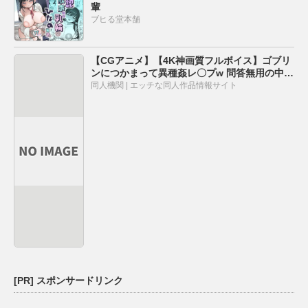
輩
ブヒる堂本舗
【CGアニメ】【4K神画質フルボイス】ゴブリ
ンにつかまって異種姦レ〇プw 問答無用の中出
し100連発 全滅したパーティの末路w
同人機関 | エッチな同人作品情報サイト
[PR] スポンサードリンク