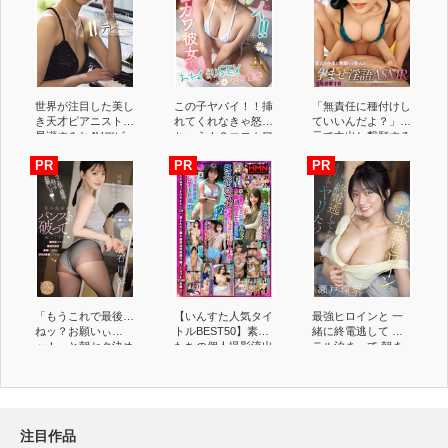
世界が注目した美し
この子ヤバイ！！挿
「無責任に種付けし
き天才ピアニスト
れてくれなきゃ怒っ
ていいんだよ？」耳
早瀬すみれAVデビ
ちゃう！？エロカワ
元で中出し懇願する
ュー
彼女のおねだりSEX
愛人の孕ませ淫語
花守夏歩
ASMRで家庭崩壊寸
前なのに不倫マ○コ
への危険中出しがや
められない「奥さん
に内緒でさくらのマ
〇コ孕ませて…」
胡桃さくら
「もうこれで最後…
【いんすた人気タイ
最強ヒロインと 一
ねッ？お願いぃ
トルBEST50】素人
緒に終電逃して ホ
ッ！」と朝セク決め
たちの個人撮影流出
テル泊まって 朝ま
られ脚ガクガク痙攣
映像全編ノーカット
でヤリたい！ 瀬戸
しながらアクメ通勤
3500分越え！！
環奈
してる私 同棲を始
めて毎朝カレシが私
の出社前パンストを
注目作品
破って困ってます