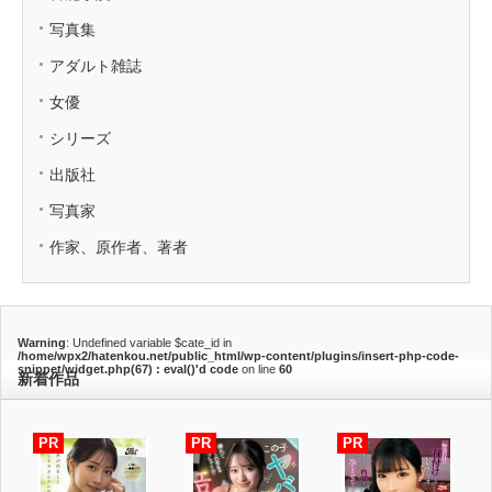
写真集
アダルト雑誌
女優
シリーズ
出版社
写真家
作家、原作者、著者
Warning
: Undefined variable $cate_id in
/home/wpx2/hatenkou.net/public_html/wp-content/plugins/insert-php-code-
snippet/widget.php(67) : eval()'d code
on line
60
新着作品