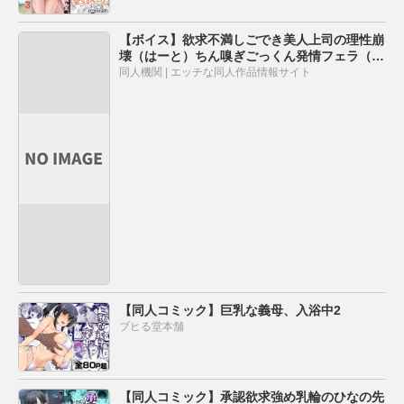
【ボイス】欲求不満しごでき美人上司の理性崩
壊（はーと）ちん嗅ぎごっくん発情フェラ（は
ーと）「おちんちん舐めたいなぁ…なんて…」
同人機関 | エッチな同人作品情報サイト
【同人コミック】巨乳な義母、入浴中2
ブヒる堂本舗
【同人コミック】承認欲求強め乳輪のひなの先