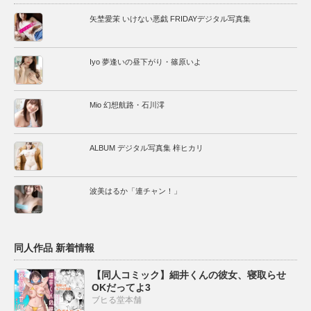
石川澪
矢埜愛茉 いけない悪戯 FRIDAYデジタル写真集
Iyo 夢逢いの昼下がり・篠原いよ
Mio 幻想航路・石川澪
ALBUM デジタル写真集 梓ヒカリ
波美はるか「連チャン！」
同人作品 新着情報
【同人コミック】細井くんの彼女、寝取らせ
OKだってよ3
ブヒる堂本舗